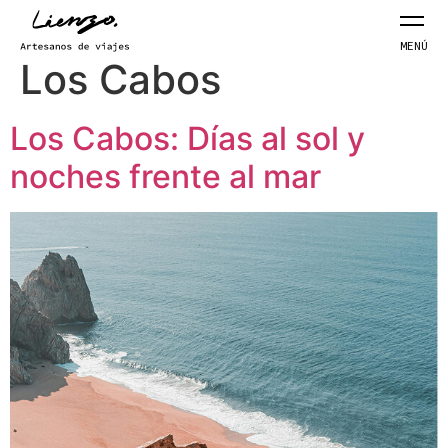
Etiqueta:
kayak en
MENÚ
Los Cabos
Los Cabos: Días al sol y
noches frente al mar